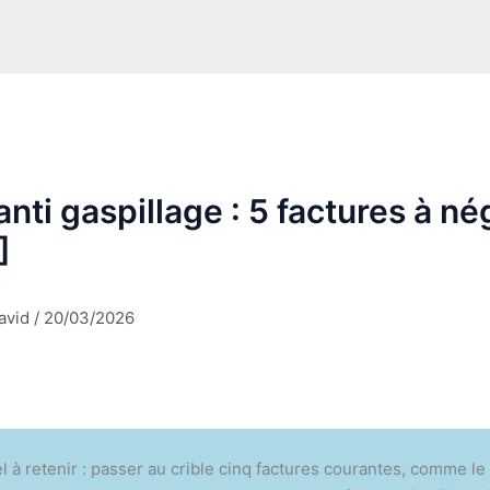
anti gaspillage : 5 factures à né
]
avid
/
20/03/2026
el à retenir : passer au crible cinq factures courantes, comme le