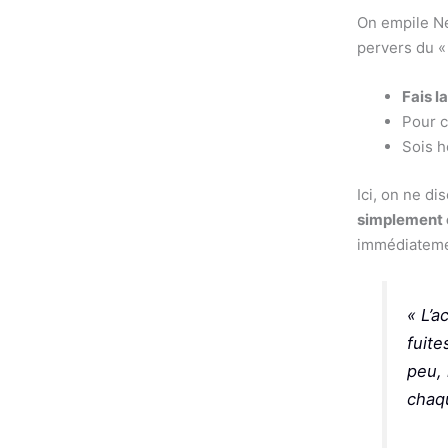
On empile Net
pervers du «
Fais l
Pour 
Sois h
Ici, on ne dis
simplement c
immédiateme
« L’a
fuite
peu, 
chaq