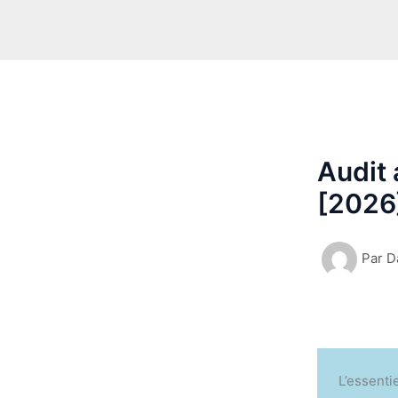
Audit 
[2026
Par
D
L’essenti