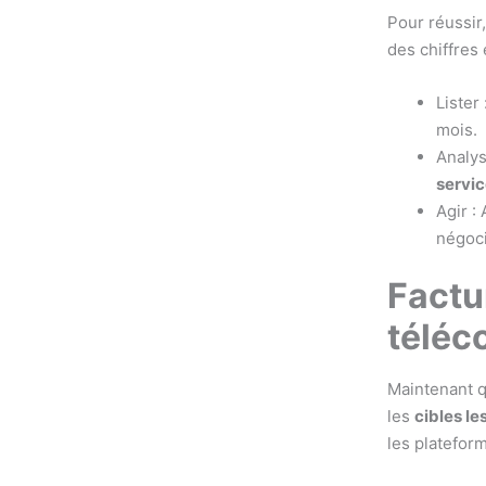
Pour réussir
des chiffres
Lister 
mois.
Analys
servi
Agir :
négoci
Factu
téléc
Maintenant q
les
cibles le
les platefor