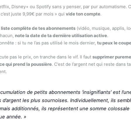
flix, Disney+ ou Spotify sans y penser, par pur automatisme. C’e
 c’est juste 9,99€ par mois » qui
vide ton compte
.
a liste complète de tes abonnements
(vidéo, musique, applis, log
chacun,
note la date de ta dernière utilisation active
.
onnête : si tu ne l’as pas utilisé le mois dernier,
tu peux le coup
cute pas le prix, on tranche dans le vif. Il faut
supprimer pureme
e qui prend la poussière
. C’est de l’argent net qui reste dans t
nt.
ccumulation de petits abonnements ‘insignifiants’ est l’un
s d’argent les plus sournoises. Individuellement, ils semb
mais additionnés, ils représentent une somme colossale
ue année. »