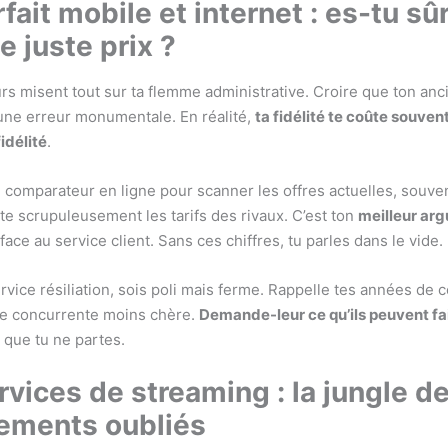
fait mobile et internet : es-tu sû
e juste prix ?
rs misent tout sur ta flemme administrative. Croire que ton anc
une erreur monumentale. En réalité,
ta fidélité te coûte souven
fidélité
.
 comparateur en ligne pour scanner les offres actuelles, souve
te scrupuleusement les tarifs des rivaux. C’est ton
meilleur ar
face au service client. Sans ces chiffres, tu parles dans le vide.
rvice résiliation, sois poli mais ferme. Rappelle tes années de c
fre concurrente moins chère.
Demande-leur ce qu’ils peuvent fai
 que tu ne partes.
rvices de streaming : la jungle d
ements oubliés