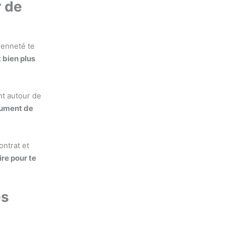
r de
ienneté te
t bien plus
nt autour de
gument de
ontrat et
re pour te
es