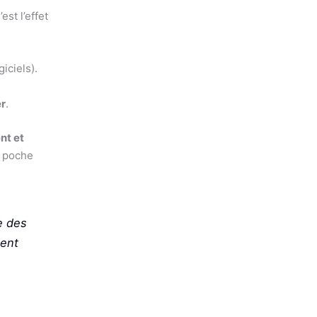
st l’effet
iciels).
er
.
nt et
a poche
e des
lent