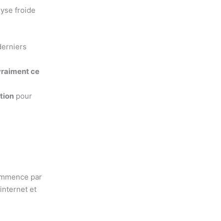
lyse froide
erniers
 vraiment ce
ction
pour
commence par
internet et