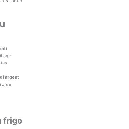
au
anti
illage
rtes.
e l’argent
propre
 frigo