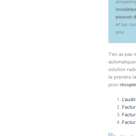
streamin
invisible
pouvoir d
et les co
prix.
T’en as pas 
automatiques 
solution rad
te prendre l
pour
récupér
L’audit
Factur
Factur
Factur