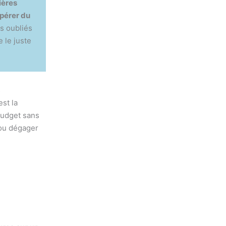
ières
pérer du
s oubliés
 le juste
s
st la
budget sans
 ou dégager