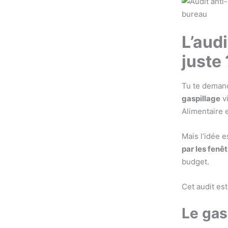
L’audi
juste 
Tu te demand
gaspillage
vi
Alimentaire 
Mais l’idée 
par les fenê
budget.
Cet audit es
Le gas