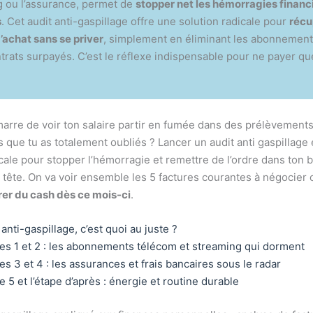
g ou l’assurance, permet de
stopper net les hémorragies financ
s
. Cet audit anti-gaspillage offre une solution radicale pour
récu
’achat sans se priver
, simplement en éliminant les abonnement
ntrats surpayés. C’est le réflexe indispensable pour ne payer que
marre de voir ton salaire partir en fumée dans des prélèvement
que tu as totalement oubliés ? Lancer un audit anti gaspillage e
icale pour stopper l’hémorragie et remettre de l’ordre dans ton 
a tête. On va voir ensemble les 5 factures courantes à négocier
er du cash dès ce mois-ci
.
 anti-gaspillage, c’est quoi au juste ?
es 1 et 2 : les abonnements télécom et streaming qui dorment
es 3 et 4 : les assurances et frais bancaires sous le radar
e 5 et l’étape d’après : énergie et routine durable