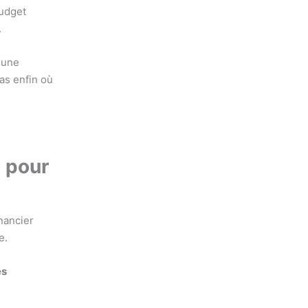
budget
.
e une
ras enfin où
e pour
inancier
e.
es