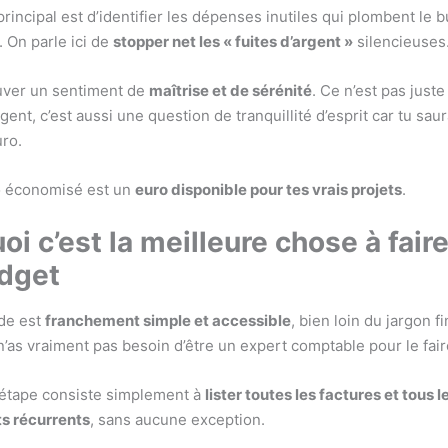
rincipal est d’identifier les dépenses inutiles qui plombent le 
 On parle ici de
stopper net les « fuites d’argent »
silencieuses
uver un sentiment de
maîtrise et de sérénité
. Ce n’est pas just
gent, c’est aussi une question de tranquillité d’esprit car tu sau
ro.
 économisé est un
euro disponible pour tes vrais projets
.
oi c’est la meilleure chose à fair
dget
de est
franchement simple et accessible
, bien loin du jargon f
n’as vraiment pas besoin d’être un expert comptable pour le fair
 étape consiste simplement à
lister toutes les factures et tous l
s récurrents
, sans aucune exception.