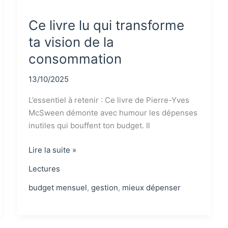
vision
financière
Ce livre lu qui transforme
ta vision de la
consommation
13/10/2025
L’essentiel à retenir : Ce livre de Pierre-Yves
McSween démonte avec humour les dépenses
inutiles qui bouffent ton budget. Il
Ce
Lire la suite »
livre
Lectures
lu
qui
budget mensuel
,
gestion
,
mieux dépenser
transforme
ta
vision