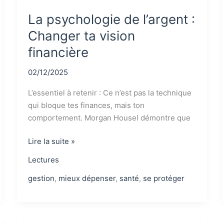
La psychologie de l’argent :
Changer ta vision
financière
02/12/2025
L’essentiel à retenir : Ce n’est pas la technique
qui bloque tes finances, mais ton
comportement. Morgan Housel démontre que
La
Lire la suite »
psychologie
Lectures
de
l’argent
gestion
,
mieux dépenser
,
santé
,
se protéger
:
Changer
ta