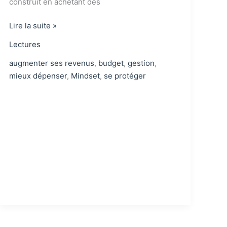
construit en achetant des
Père
Lire la suite »
Riche
Lectures
Père
Pauvre
augmenter ses revenus
,
budget
,
gestion
,
:
mieux dépenser
,
Mindset
,
se protéger
Faites
Travailler
l’Argent