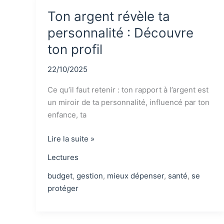
Ton argent révèle ta
personnalité : Découvre
ton profil
22/10/2025
Ce qu’il faut retenir : ton rapport à l’argent est
un miroir de ta personnalité, influencé par ton
enfance, ta
Ton
Lire la suite »
argent
Lectures
révèle
ta
budget
,
gestion
,
mieux dépenser
,
santé
,
se
personnalité
protéger
:
Découvre