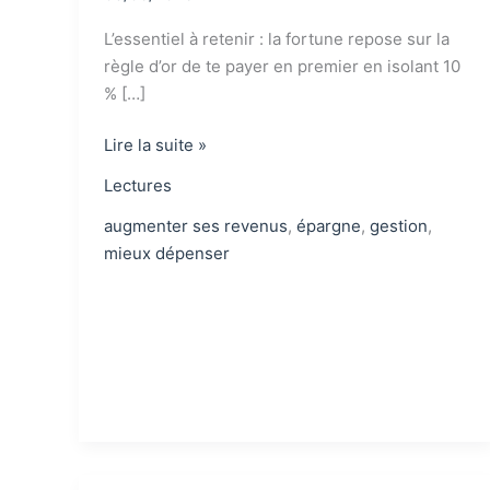
L’essentiel à retenir : la fortune repose sur la
règle d’or de te payer en premier en isolant 10
% […]
Avis
Lire la suite »
sur
Lectures
l’homme
le
augmenter ses revenus
,
épargne
,
gestion
,
plus
mieux dépenser
riche
de
Babylone
:
un
livre
culte