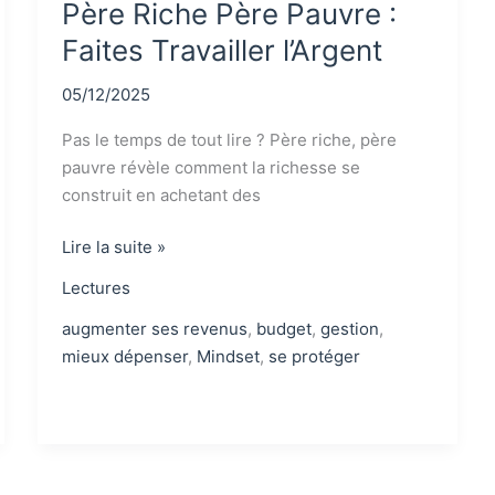
Père Riche Père Pauvre :
Faites Travailler l’Argent
05/12/2025
Pas le temps de tout lire ? Père riche, père
pauvre révèle comment la richesse se
construit en achetant des
Père
Lire la suite »
Riche
Lectures
Père
Pauvre
augmenter ses revenus
,
budget
,
gestion
,
:
mieux dépenser
,
Mindset
,
se protéger
Faites
Travailler
l’Argent