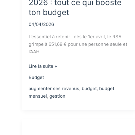
2026 : tout ce qui booste
ton budget
04/04/2026
L’essentiel à retenir : dès le 1er avril, le RSA
grimpe à 651,69 € pour une personne seule et
l’AAH
Changements
Lire la suite »
1er
Budget
avril
2026
augmenter ses revenus
,
budget
,
budget
:
mensuel
,
gestion
tout
ce
qui
booste
ton