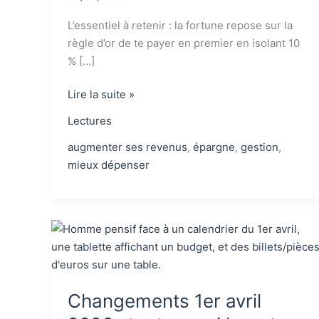
L’essentiel à retenir : la fortune repose sur la
règle d’or de te payer en premier en isolant 10
% […]
Avis
Lire la suite »
sur
Lectures
l’homme
le
augmenter ses revenus
,
épargne
,
gestion
,
plus
mieux dépenser
riche
de
Babylone
:
un
livre
culte
Changements 1er avril