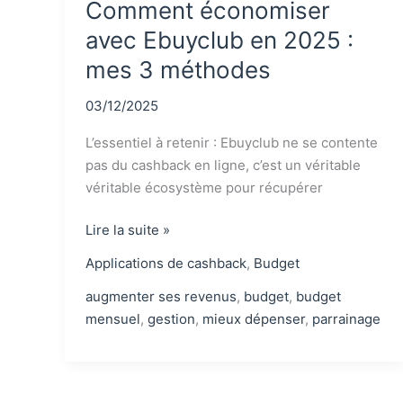
Comment économiser
budget
avec Ebuyclub en 2025 :
mes 3 méthodes
03/12/2025
L’essentiel à retenir : Ebuyclub ne se contente
pas du cashback en ligne, c’est un véritable
véritable écosystème pour récupérer
Comment
Lire la suite »
économiser
Applications de cashback
,
Budget
avec
Ebuyclub
augmenter ses revenus
,
budget
,
budget
en
mensuel
,
gestion
,
mieux dépenser
,
parrainage
2025
:
mes