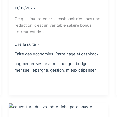
11/02/2026
Ce qu’il faut retenir : le cashback n’est pas une
réduction, c’est un véritable salaire bonus.
L’erreur est de le
Transformer
Lire la suite »
ton
Faire des économies
,
Parrainage et cashback
cashback
en
augmenter ses revenus
,
budget
,
budget
épargne
mensuel
,
épargne
,
gestion
,
mieux dépenser
:
le
plan
d’action