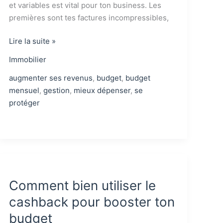
et variables est vital pour ton business. Les
premières sont tes factures incompressibles,
Charges
Lire la suite »
Fixes
Immobilier
vs
Variables
augmenter ses revenus
,
budget
,
budget
:
mensuel
,
gestion
,
mieux dépenser
,
se
Quelle
protéger
Différence
?
(Guide
2026)
Comment bien utiliser le
cashback pour booster ton
budget