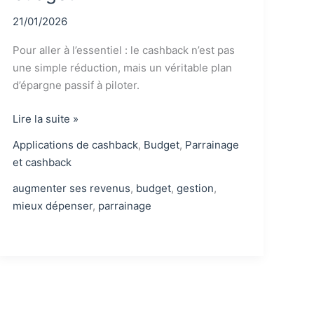
21/01/2026
Pour aller à l’essentiel : le cashback n’est pas
une simple réduction, mais un véritable plan
d’épargne passif à piloter.
Comment
Lire la suite »
bien
Applications de cashback
,
Budget
,
Parrainage
utiliser
et cashback
le
cashback
augmenter ses revenus
,
budget
,
gestion
,
pour
mieux dépenser
,
parrainage
booster
ton
budget