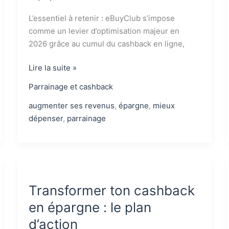
L’essentiel à retenir : eBuyClub s’impose
comme un levier d’optimisation majeur en
2026 grâce au cumul du cashback en ligne,
Avis
Lire la suite »
eBuyClub
Parrainage et cashback
2026
:
augmenter ses revenus
,
épargne
,
mieux
est-
dépenser
,
parrainage
ce
encore
le
meilleur
site
Transformer ton cashback
de
en épargne : le plan
cashback
?
d’action