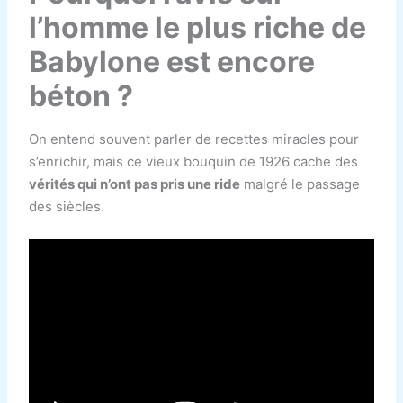
l’homme le plus riche de
Babylone est encore
béton ?
On entend souvent parler de recettes miracles pour
s’enrichir, mais ce vieux bouquin de 1926 cache des
vérités qui n’ont pas pris une ride
malgré le passage
des siècles.