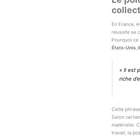
collec
En France, é
réussite se 
Pourquoi ce m
États-Unis, i
« Il est
riche d’
Cette phrase
Selon certain
matérielle. 
travail, la p