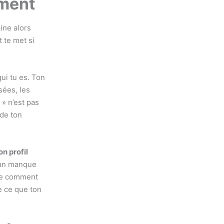
iment
ine alors
 te met si
qui tu es. Ton
sées, les
 » n’est pas
 de ton
n profil
 un manque
re comment
e ce que ton