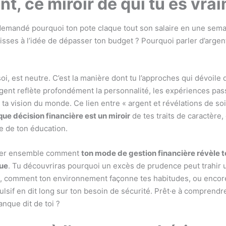
nt, ce miroir de qui tu es vra
 demandé pourquoi ton pote claque tout son salaire en une sema
isses à l’idée de dépasser ton budget ? Pourquoi parler d’argent
soi, est neutre. C’est la manière dont tu l’approches qui dévoile 
argent reflète profondément la personnalité, les expériences pas
ta vision du monde. Ce lien entre « argent et révélations de soi
ue décision financière est un miroir
de tes traits de caractère,
re de ton éducation.
rer ensemble comment
ton mode de gestion financière révèle to
ue
. Tu découvriras pourquoi un excès de prudence peut trahir
e, comment ton environnement façonne tes habitudes, ou enco
ulsif en dit long sur ton besoin de sécurité. Prêt·e à comprendr
nque dit de toi ?