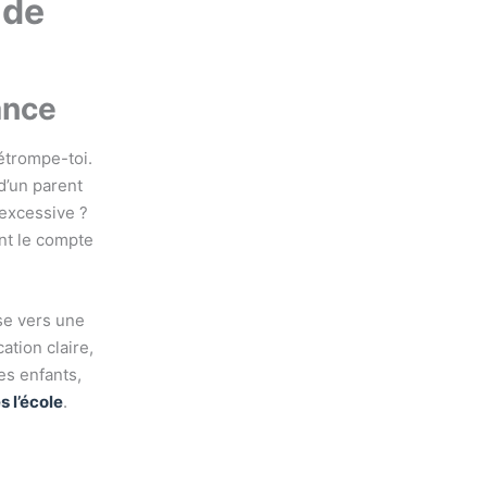
 de
ance
étrompe-toi.
d’un parent
 excessive ?
ant le compte
sse vers une
ation claire,
es enfants,
 l’école
.