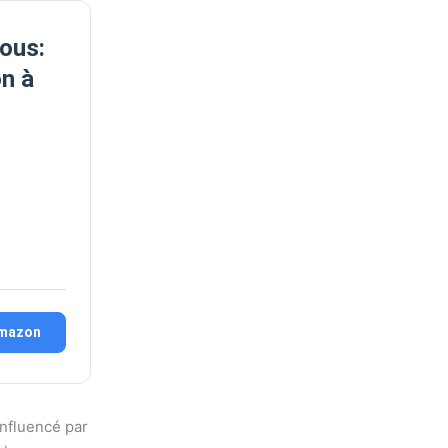
vous:
on à
Amazon
 influencé par