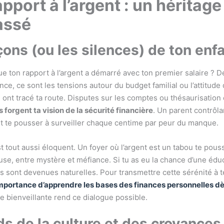
pport à l’argent : un héritage
assé
çons (ou les silences) de ton enf
e ton rapport à l’argent a démarré avec ton premier salaire ? D
ce, ce sont les tensions autour du budget familial ou l’attitude 
ont tracé ta route. Disputes sur les comptes ou thésaurisation
forgent ta vision de la sécurité financière
. Un parent contrôl
t te pousser à surveiller chaque centime par peur du manque.
st tout aussi éloquent. Un foyer où l’argent est un tabou te pou
use, entre mystère et méfiance. Si tu as eu la chance d’une éduc
s sont devenues naturelles. Pour transmettre cette sérénité à t
mportance d’apprendre les bases des finances personnelles dès
 bienveillante rend ce dialogue possible.
ds de la culture et des croyances