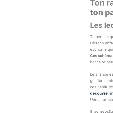
Ton ra
ton p
Les le
Tu penses qu
Dès ton enfan
économe qui 
Ces schémas 
bancaire peu
Le silence e
gestion conf
ces habitude
découvre l’i
Une approche
Le poi