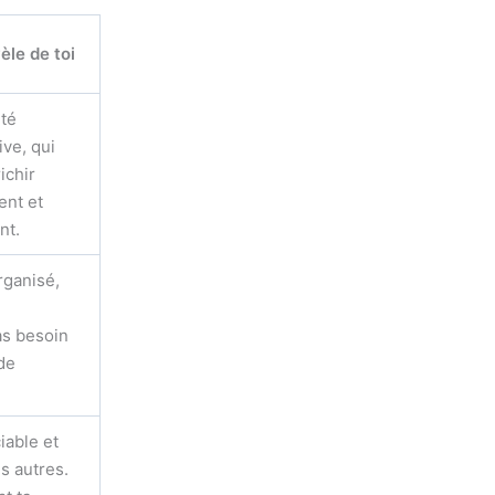
èle de toi
té
ive, qui
ichir
ent et
nt.
rganisé,
as besoin
de
iable et
s autres.