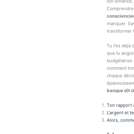
ton enfance,
Comprendre 
consciencie
manquer. Sav
transformer t
Tu t’es déjà
que tu angois
budgétaires :
comment ton 
chaque décis
épanouisseme
banque dit d
Ton rapport à
L’argent et t
Alors, comme