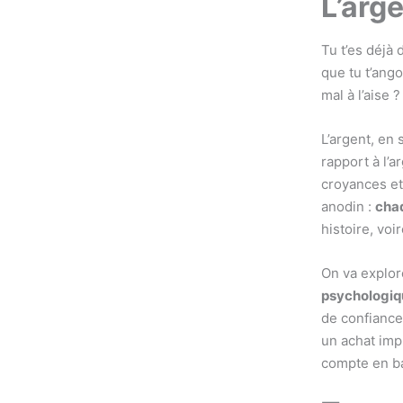
L’arge
Tu t’es déjà
que tu t’ango
mal à l’aise ?
L’argent, en 
rapport à l’
croyances et 
anodin :
chaq
histoire, voi
On va explo
psychologiq
de confianc
un achat imp
compte en ba