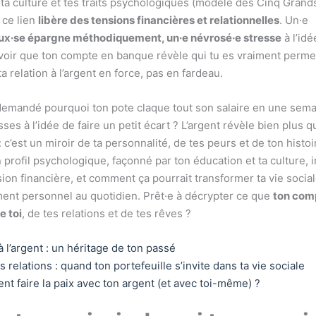
 ta culture et tes traits psychologiques (modèle des Cinq Grands
ce lien
libère des tensions financières et relationnelles
. Un·e
ux·se épargne méthodiquement, un·e névrosé·e stresse
à l’idé
oir que ton compte en banque révèle qui tu es vraiment perme
a relation à l’argent en force, pas en fardeau.
 demandé pourquoi ton pote claque tout son salaire en une sema
ses à l’idée de faire un petit écart ? L’argent révèle bien plus q
 c’est un miroir de ta personnalité, de tes peurs et de ton histo
profil psychologique, façonné par ton éducation et ta culture, 
ion financière, et comment ça pourrait transformer ta vie social
nt personnel au quotidien. Prêt·e à décrypter ce que
ton com
e toi
, de tes relations et de tes rêves ?
 l’argent : un héritage de ton passé
es relations : quand ton portefeuille s’invite dans ta vie sociale
nt faire la paix avec ton argent (et avec toi-même) ?