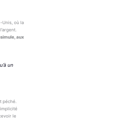
-Unis, où la
l’argent.
ssimule, aux
qu’à un
et péché.
implicité
evoir le