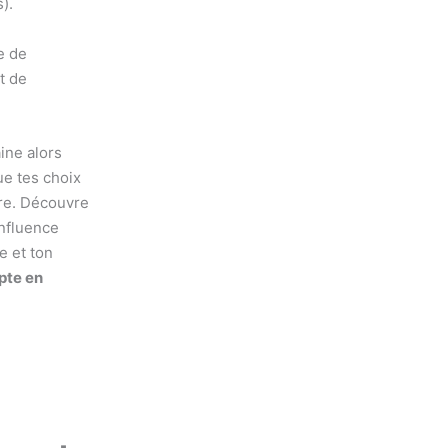
).
e de
t de
ine alors
ue tes choix
ire. Découvre
influence
e et ton
pte en