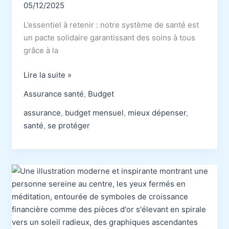
05/12/2025
L’essentiel à retenir : notre système de santé est
un pacte solidaire garantissant des soins à tous
grâce à la
Assurance
Lire la suite »
maladie
Assurance santé
,
Budget
:
tes
assurance
,
budget mensuel
,
mieux dépenser
,
droits
santé
,
se protéger
et
fonctionnement
2025