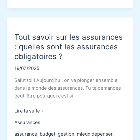
préparer
sa
retraite
Tout savoir sur les assurances
: quelles sont les assurances
obligatoires ?
19/07/2025
Salut toi ! Aujourd’hui, on va plonger ensemble
dans le monde des assurances. Tu te demandes
peut-être pourquoi c’est si
Tout
Lire la suite »
savoir
Assurances
sur
les
assurance
,
budget
,
gestion
,
mieux dépenser
,