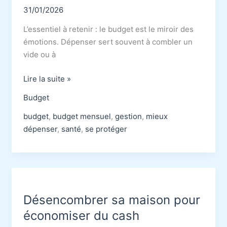
31/01/2026
L’essentiel à retenir : le budget est le miroir des
émotions. Dépenser sert souvent à combler un
vide ou à
Psychologie
Lire la suite »
des
Budget
dépenses
:
budget
,
budget mensuel
,
gestion
,
mieux
pourquoi
dépenser
,
santé
,
se protéger
tu
craques
vraiment
Désencombrer sa maison pour
économiser du cash