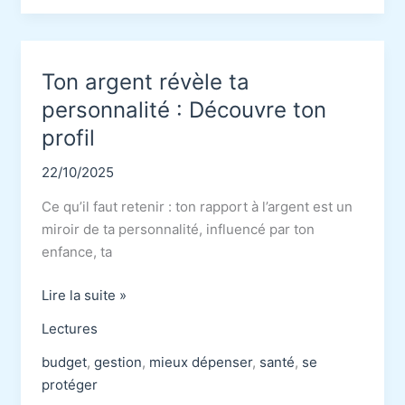
Changer
ta
vision
Ton argent révèle ta
financière
personnalité : Découvre ton
profil
22/10/2025
Ce qu’il faut retenir : ton rapport à l’argent est un
miroir de ta personnalité, influencé par ton
enfance, ta
Ton
Lire la suite »
argent
Lectures
révèle
ta
budget
,
gestion
,
mieux dépenser
,
santé
,
se
personnalité
protéger