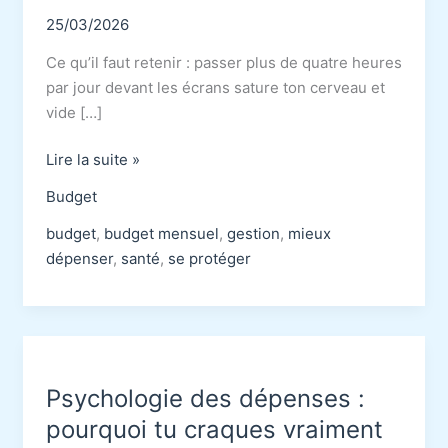
25/03/2026
Ce qu’il faut retenir : passer plus de quatre heures
par jour devant les écrans sature ton cerveau et
vide […]
Pourquoi
Lire la suite »
la
Budget
télé
te
budget
,
budget mensuel
,
gestion
,
mieux
maintient
dépenser
,
santé
,
se protéger
dans
la
pauvreté
en
2026
Psychologie des dépenses :
pourquoi tu craques vraiment