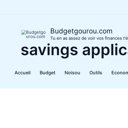
Aller
au
contenu
Budgetgourou.com
Tu en as assez de voir vos finances t'é
savings applic
Accueil
Budget
Noisou
Outils
Econom