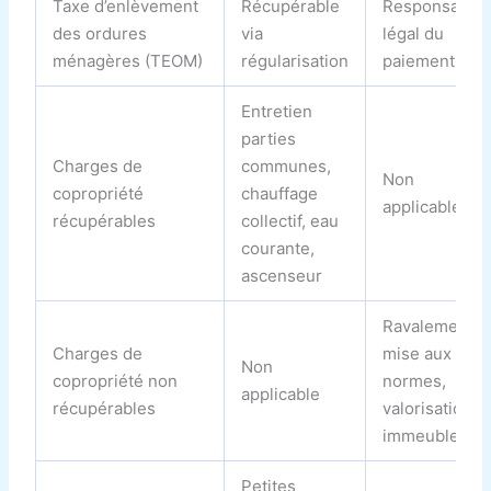
Taxe d’enlèvement
Récupérable
Responsable
des ordures
via
légal du
ménagères (TEOM)
régularisation
paiement
Entretien
parties
Charges de
communes,
Non
copropriété
chauffage
applicable
récupérables
collectif, eau
courante,
ascenseur
Ravalement,
Charges de
mise aux
Non
copropriété non
normes,
applicable
récupérables
valorisation
immeuble
Petites