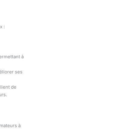
x :
permettant à
éliorer ses
lient de
urs.
mateurs à