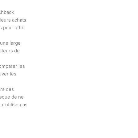
ashback
leurs achats
 pour offrir
une large
ateurs de
comparer les
uver les
urs des
isque de ne
n’utilise pas