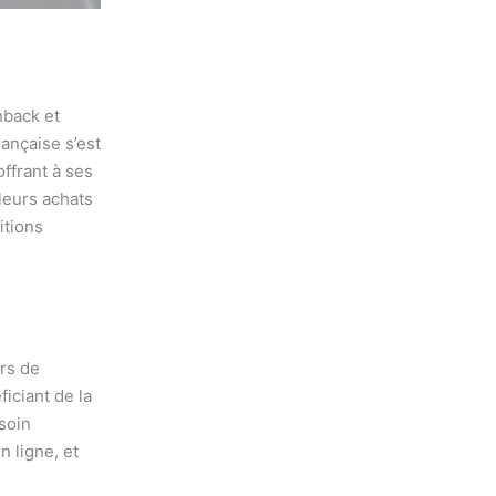
hback et
ançaise s’est
ffrant à ses
leurs achats
itions
rs de
iciant de la
soin
n ligne, et