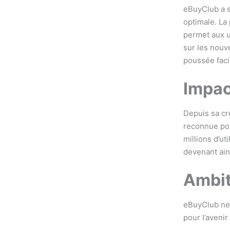
eBuyClub a su
optimale. La 
permet aux u
sur les nouve
poussée facil
Impac
Depuis sa cr
reconnue pou
millions d’ut
devenant ain
Ambit
eBuyClub ne 
pour l’avenir 