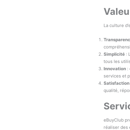
Valeu
La culture d
Transparen
compréhensib
Simplicité
: 
tous les util
Innovation
:
services et 
Satisfaction
qualité, rép
Servi
eBuyClub pr
réaliser des