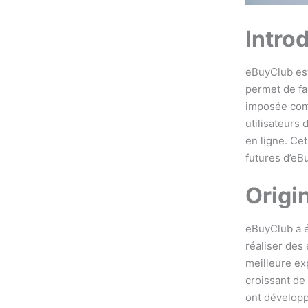
Intro
eBuyClub est
permet de fa
imposée comm
utilisateurs
en ligne. Cet
futures d’eB
Origi
eBuyClub a é
réaliser des 
meilleure exp
croissant de
ont développ