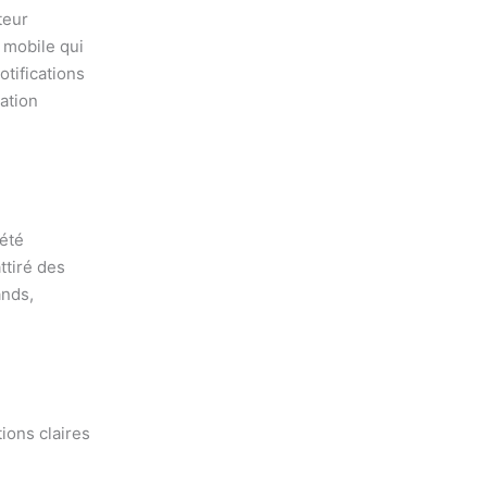
teur
n mobile qui
otifications
sation
été
ttiré des
ands,
ions claires