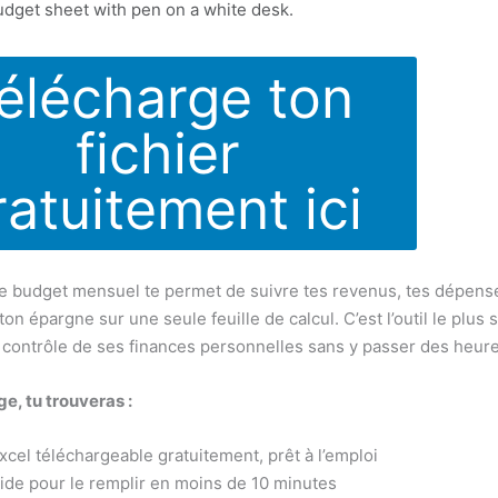
élécharge ton
fichier
ratuitement ici
e budget mensuel te permet de suivre tes revenus, tes dépense
 ton épargne sur une seule feuille de calcul. C’est l’outil le plus
 contrôle de ses finances personnelles sans y passer des heure
e, tu trouveras :
cel téléchargeable gratuitement, prêt à l’emploi
ide pour le remplir en moins de 10 minutes