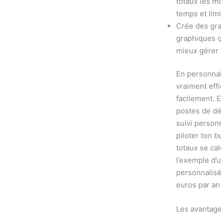
totaux les m
temps et limi
Crée des gra
graphiques q
mieux gérer 
En personnal
vraiment effi
facilement. E
postes de dé
suivi person
piloter ton 
totaux se ca
l’exemple d’
personnalisé
euros par an 
Les avantages