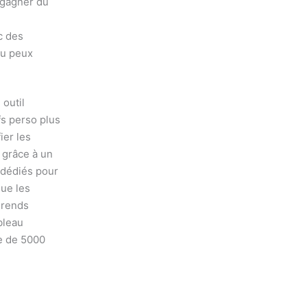
 gagner du
c des
tu peux
 outil
fs perso plus
ier les
 grâce à un
 dédiés pour
que les
Prends
bleau
ne de 5000