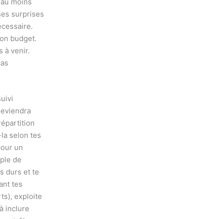
 au moins
ses surprises
écessaire.
ton budget.
 à venir.
cas
uivi
 deviendra
répartition
-la selon tes
pour un
mple de
s durs et te
ant tes
s), exploite
à inclure