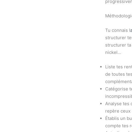
progressive
Méthodologie
Tu connais l
structurer t
structurer t
nickel…
Liste tes re
de toutes tes
complémentai
Catégorise t
incompressibl
Analyse tes 
repère ceux 
Établis un b
compte tes re