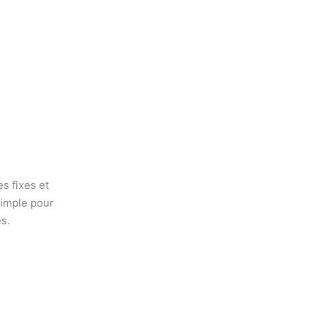
s fixes et
 simple pour
s.