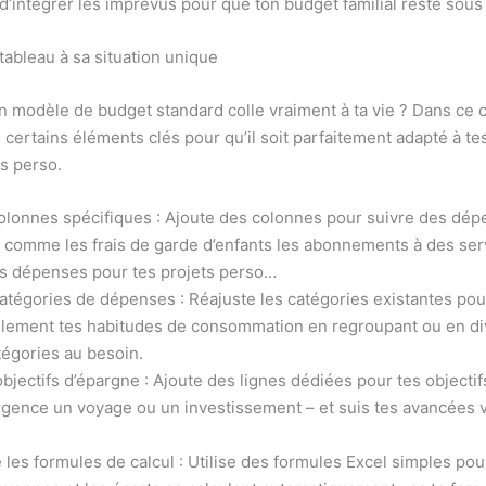
 d’intégrer les imprévus pour que ton budget familial reste sous
tableau à sa situation unique
n modèle de budget standard colle vraiment à ta vie ? Dans ce c
 certains éléments clés pour qu’il soit parfaitement adapté à te
fs perso.
olonnes spécifiques : Ajoute des colonnes pour suivre des dép
 comme les frais de garde d’enfants les abonnements à des ser
les dépenses pour tes projets perso…
catégories de dépenses : Réajuste les catégories existantes pou
dèlement tes habitudes de consommation en regroupant ou en di
tégories au besoin.
objectifs d’épargne : Ajoute des lignes dédiées pour tes objectif
rgence un voyage ou un investissement – et suis tes avancées 
 les formules de calcul : Utilise des formules Excel simples pou