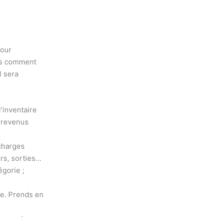
pour
ons comment
l sera
’inventaire
s revenus
 charges
irs, sorties…
gorie ;
ie. Prends en