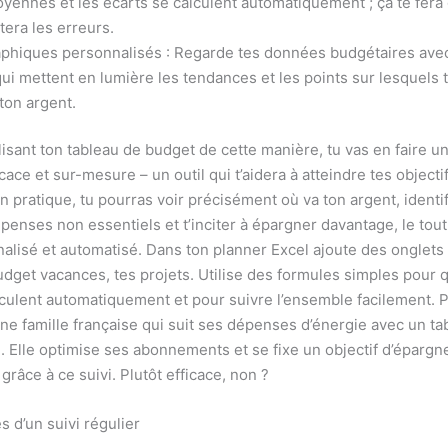
oyennes et les écarts se calculent automatiquement ; ça te fera
tera les erreurs.
phiques personnalisés : Regarde tes données budgétaires ave
ui mettent en lumière les tendances et les points sur lesquels 
ton argent.
isant ton tableau de budget de cette manière, tu vas en faire un
cace et sur-mesure – un outil qui t’aidera à atteindre tes objecti
n pratique, tu pourras voir précisément où va ton argent, identif
penses non essentiels et t’inciter à épargner davantage, le tout
nalisé et automatisé. Dans ton planner Excel ajoute des onglets
budget vacances, tes projets. Utilise des formules simples pour 
lculent automatiquement et pour suivre l’ensemble facilement. 
une famille française qui suit ses dépenses d’énergie avec un ta
. Elle optimise ses abonnements et se fixe un objectif d’éparg
grâce à ce suivi. Plutôt efficace, non ?
 d’un suivi régulier