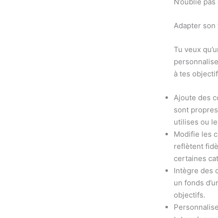
N’oublie pas
Adapter son 
Tu veux qu’u
personnalise
à tes objecti
Ajoute des c
sont propres
utilises ou 
Modifie les 
reflètent fi
certaines ca
Intègre des 
un fonds d’u
objectifs.
Personnalise