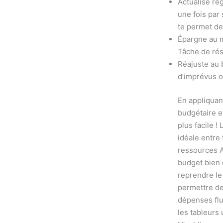
Actualise ré
une fois par
te permet de 
Épargne au m
Tâche de rése
Réajuste au b
d’imprévus ou
En appliquan
budgétaire ef
plus facile !
idéale entre 
ressources A
budget bien 
reprendre le
permettre des
dépenses flu
les tableurs 