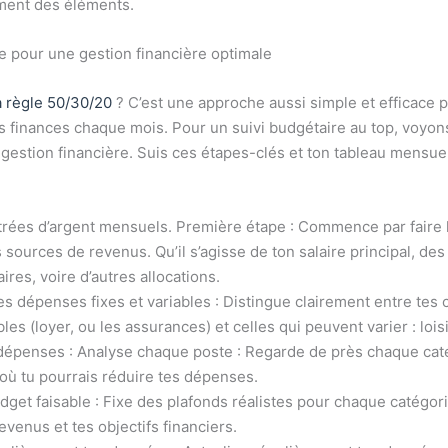
ment des éléments.
 pour une gestion financière optimale
a règle 50/30/20
? C’est une approche aussi simple et efficace 
es finances chaque mois. Pour un suivi budgétaire au top, voy
a gestion financière. Suis ces étapes-clés et ton tableau mensue
ntrées d’argent mensuels. Première étape : Commence par faire l
 sources de revenus. Qu’il s’agisse de ton salaire principal, de
res, voire d’autres allocations.
es dépenses fixes et variables : Distingue clairement entre tes
es (loyer, ou les assurances) et celles qui peuvent varier : lois
dépenses : Analyse chaque poste : Regarde de près chaque caté
où tu pourrais réduire tes dépenses.
udget faisable : Fixe des plafonds réalistes pour chaque catégor
venus et tes objectifs financiers.