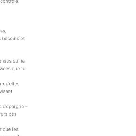
 contrôle.
as,
s besoins et
enses qui te
vices que tu
r qu’elles
visant
s d’épargne –
vers ces
r que les