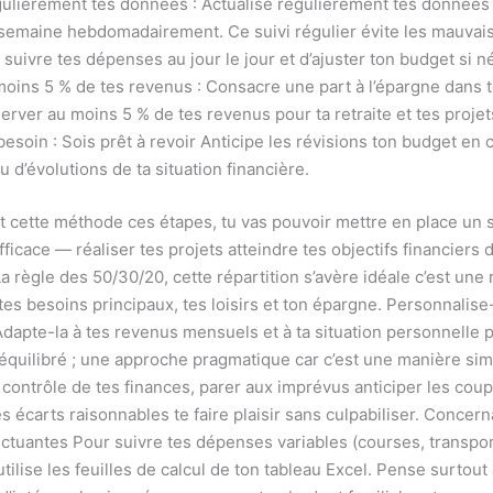
gulièrement tes données : Actualise régulièrement tes données
 semaine hebdomadairement. Ce suivi régulier évite les mauvai
suivre tes dépenses au jour le jour et d’ajuster ton budget si n
oins 5 % de tes revenus : Consacre une part à l’épargne dans 
rver au moins 5 % de tes revenus pour ta retraite et tes projets
esoin : Sois prêt à revoir Anticipe les révisions ton budget en 
 d’évolutions de ta situation financière.
t cette méthode ces étapes, tu vas pouvoir mettre en place un s
ficace — réaliser tes projets atteindre tes objectifs financiers
 La règle des 50/30/20, cette répartition s’avère idéale c’est une 
tes besoins principaux, tes loisirs et ton épargne. Personnalise
dapte-la à tes revenus mensuels et à ta situation personnelle 
équilibré ; une approche pragmatique car c’est une manière si
 contrôle de tes finances, parer aux imprévus anticiper les coup
 écarts raisonnables te faire plaisir sans culpabiliser. Concern
ctuantes Pour suivre tes dépenses variables (courses, transport
utilise les feuilles de calcul de ton tableau Excel. Pense surtout 