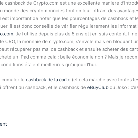
e cashback de Crypto.com est une excellente manière d’introdu
 au monde des cryptomonnaies tout en leur offrant des avantages
l est important de noter que les pourcentages de cashback et l
er, il est donc conseillé de vérifier régulièrement les informati
to.com
. Je l’utilise depuis plus de 5 ans et j’en suis content. Il n
le CRO, la monnaie de crypto.com, s’envole mais en bloquant u
 peut récupérer pas mal de cashback et ensuite acheter des car
cheté un iPad comme cela : belle économie non ? Mais je recon
 conditions étaient meilleures qu’aujourd’hui.
e cumuler le
cashback de la carte
(et cela marche avec toutes le
i offrent du cashback, et le cashback de
eBuyClub
ou Joko : c’es
ent