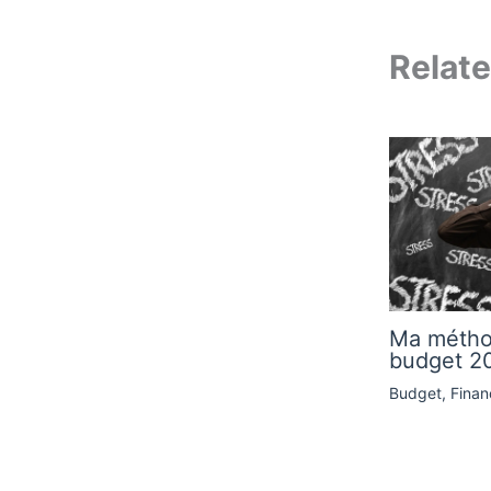
Relate
Ma métho
budget 20
Budget
,
Finan