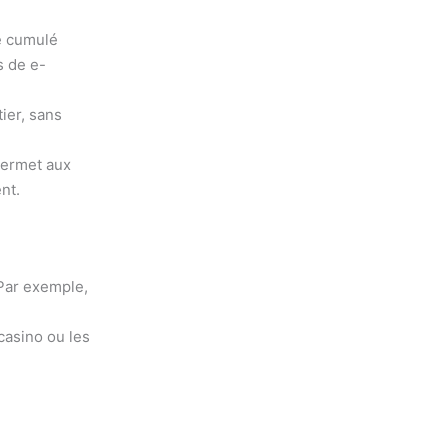
e cumulé
s de e-
ier, sans
permet aux
nt.
 Par exemple,
casino ou les