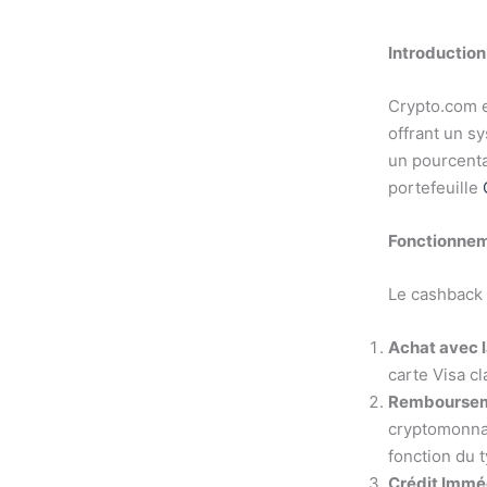
Introduction
Crypto.com e
offrant un s
un pourcenta
portefeuille
Fonctionne
Le cashback 
Achat avec l
carte Visa cl
Remboursem
cryptomonnai
fonction du t
Crédit Immé