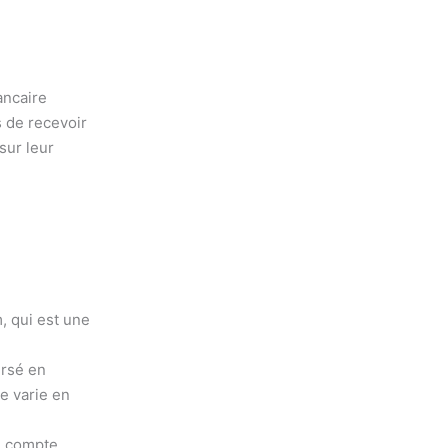
ancaire
s de recevoir
sur leur
m, qui est une
ursé en
e varie en
e compte