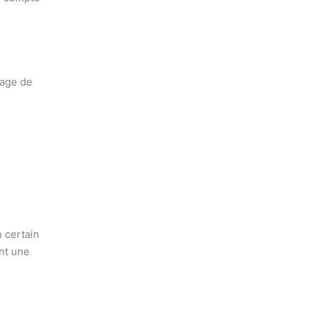
tage de
n certain
nt une