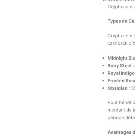
Crypto.com de
Types de Ca
Crypto.com p
cashback diff
Midnight Bl
Ruby Steel
:
Royal Indig
Frosted Rose
Obsidian
: 5
Pour bénéfici
montant de j
période dét
Avantages 