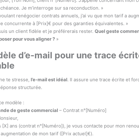
njour, [Ton Nom], client n°[Numéro]. J’appelle concernant mon co
 échéance. Je m’interroge sur sa reconduction. »
voulant renégocier contrats annuels, j’ai vu que mon tarif a augm
re concurrente à [Prix]€ pour des garanties équivalentes. »
suis un client fidèle et je préférerais rester.
Quel geste commer
oser pour vous aligner ?
»
èle d’e-mail pour une trace écri
able
one te stresse,
l’e-mail est idéal
. Il assure une trace écrite et for
 réponse structurée.
ce modèle :
nde de geste commercial
– Contrat n°[Numéro]
onsieur,
s [X] ans (contrat n°[Numéro]), je vous contacte pour mon reno
 augmentation de mon tarif ([Prix actuel]€).