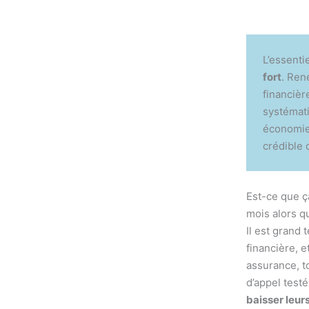
L’essentie
fort
. Ren
financièr
systémati
économies
crédible d
Est-ce que ç
mois alors q
Il est grand
financière, e
assurance, to
d’appel test
baisser leurs