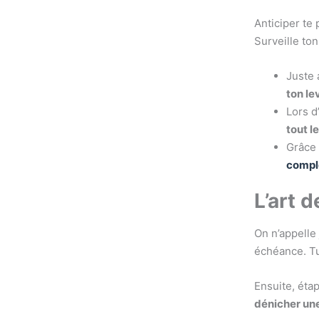
Anticiper te 
Surveille ton
Juste 
ton le
Lors d
tout l
Grâce 
compl
L’art 
On n’appelle
échéance. T
Ensuite, éta
dénicher une