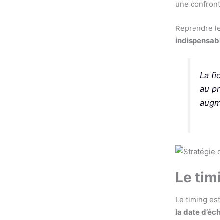
une confront
Reprendre le
indispensab
La fi
au pr
augm
Le tim
Le timing est
la date d’éc