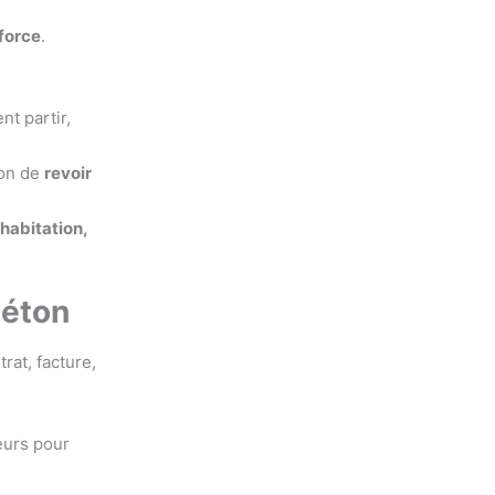
 force
.
nt partir,
ion de
revoir
 habitation,
béton
rat, facture,
eurs pour