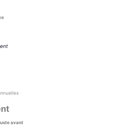
xe
vent
ent
juste avant