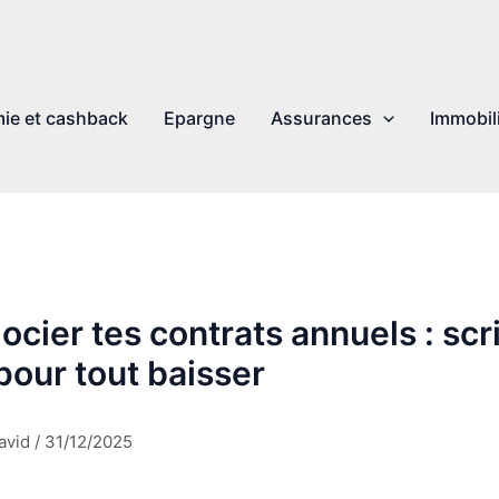
ie et cashback
Epargne
Assurances
Immobil
cier tes contrats annuels : scr
our tout baisser
avid
/
31/12/2025