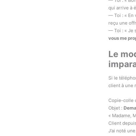
— Toi : « Bo
qui arrive à
— Toi : « En 
reçu une off
— Toi : « Je 
vous me prop
Le mod
impar
Si le téléph
client à une
Copie-colle 
Objet :
Dema
« Madame, M
Client depui
J’ai noté une