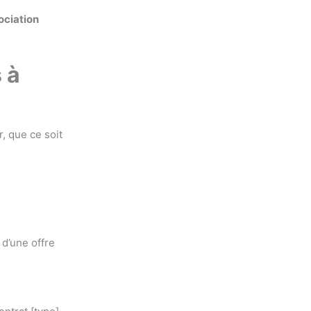
ociation
 à
, que ce soit
 d’une offre