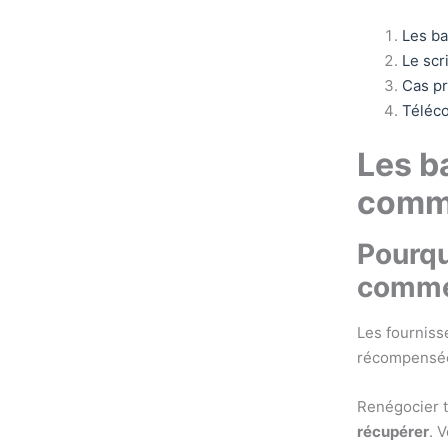
Les ba
Le scr
Cas pr
Téléco
Les b
comme
Pourqu
commen
Les fournisse
récompensée
Renégocier t
récupérer
. 