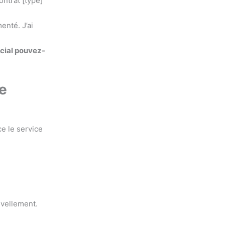
ntrat [type]
enté. J’ai
cial pouvez-
te
ce le service
uvellement.