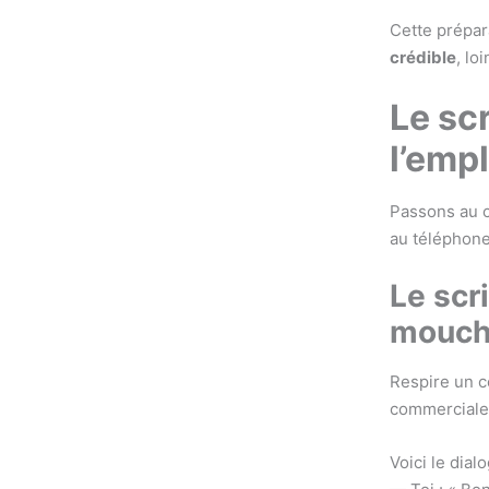
Cette prépar
crédible
, lo
Le scr
l’empl
Passons au c
au téléphone 
Le scr
mouc
Respire un co
commerciale l
Voici le dial