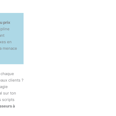
u prix
ipline
ant
ixes en
 la menace
e chaque
aux clients ?
ragie
l sur ton
s scripts
isseurs à