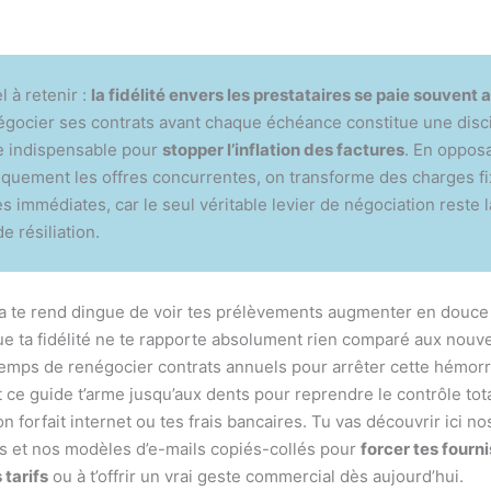
l à retenir :
la fidélité envers les prestataires se paie souvent a
égocier ses contrats avant chaque échéance constitue une disc
e indispensable pour
stopper l’inflation des factures
. En oppos
quement les offres concurrentes, on transforme des charges f
 immédiates, car le seul véritable levier de négociation reste
e résiliation.
a te rend dingue de voir tes prélèvements augmenter en douc
ue ta fidélité ne te rapporte absolument rien comparé aux nouve
 temps de renégocier contrats annuels pour arrêter cette hémor
t ce guide t’arme jusqu’aux dents pour reprendre le contrôle tota
n forfait internet ou tes frais bancaires. Tu vas découvrir ici no
és et nos modèles d’e-mails copiés-collés pour
forcer tes fourn
 tarifs
ou à t’offrir un vrai geste commercial dès aujourd’hui.