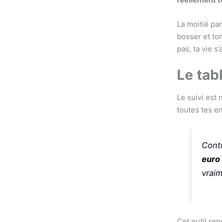
La moitié par
bosser et ton
pas, ta vie s’
Le tab
Le suivi est 
toutes tes en
Contr
euro 
vraim
Cet outil re