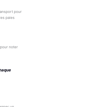
transport pour
 les paies
 pour noter
chaque
gagner un