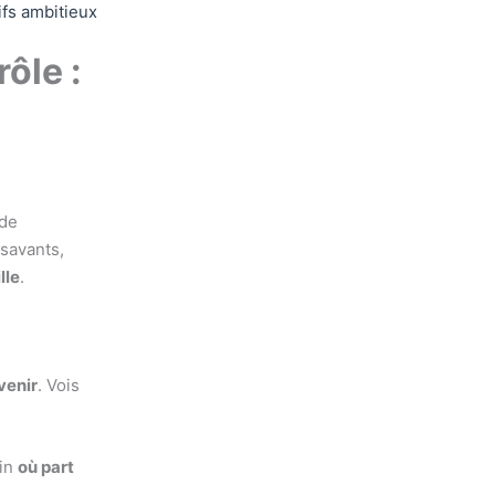
ifs ambitieux
ôle :
ode
 savants,
lle
.
venir
. Vois
fin
où part