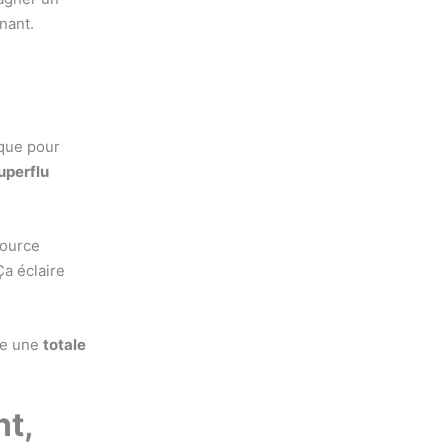
nant.
ique pour
uperflu
source
a éclaire
ste une
totale
nt,