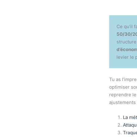
Ce qu’il f
50/30/2
structure
d’économ
levier le
Tu as l’impr
optimiser so
reprendre le
ajustements 
La mét
Attaqu
Traque