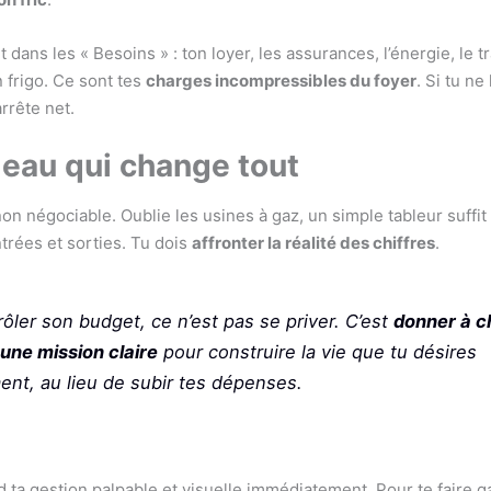
t dans les « Besoins » : ton loyer, les assurances, l’énergie, le 
 frigo. Ce sont tes
charges incompressibles du foyer
. Si tu ne
arrête net.
leau qui change tout
non négociable. Oublie les usines à gaz, un simple tableur suffit
trées et sorties. Tu dois
affronter la réalité des chiffres
.
ôler son budget, ce n’est pas se priver. C’est
donner à 
une mission claire
pour construire la vie que tu désires
ent, au lieu de subir tes dépenses.
nd ta gestion palpable et visuelle immédiatement. Pour te faire 