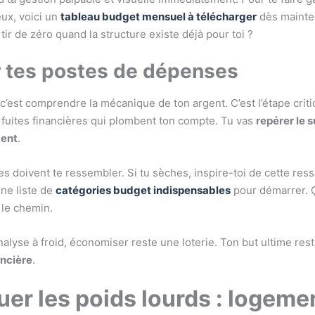
ux, voici un
tableau budget mensuel à télécharger
dès mainte
ir de zéro quand la structure existe déjà pour toi ?
r tes postes de dépenses
 c’est comprendre la mécanique de ton argent. C’est l’étape crit
s fuites financières qui plombent ton compte. Tu vas
repérer le s
ment
.
es doivent te ressembler. Si tu sèches, inspire-toi de cette res
ne liste de
catégories budget indispensables
pour démarrer. Ç
 le chemin.
nalyse à froid, économiser reste une loterie. Ton but ultime re
ancière
.
uer les poids lourds : logeme