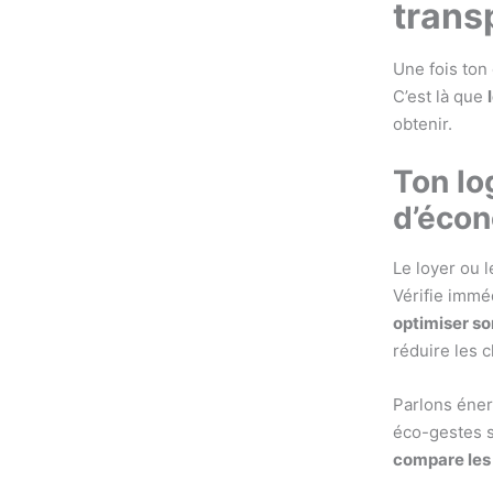
trans
Une fois ton
C’est là que
obtenir.
Ton lo
d’éco
Le loyer ou l
Vérifie immé
optimiser s
réduire les 
Parlons énerg
éco-gestes s
compare les 