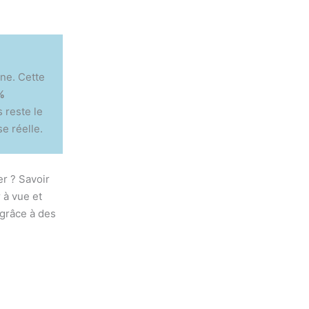
gne. Cette
%
 reste le
e réelle.
er ? Savoir
 à vue et
grâce à des