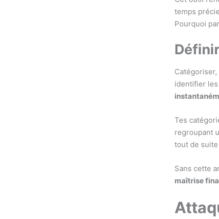
temps précie
Pourquoi part
Défini
Catégoriser,
identifier le
instantané
Tes catégori
regroupant u
tout de suite
Sans cette a
maîtrise fin
Attaq