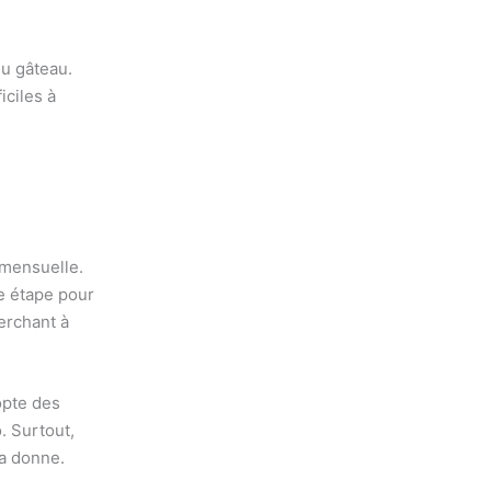
du gâteau.
iciles à
 mensuelle.
re étape pour
erchant à
dopte des
. Surtout,
la donne.