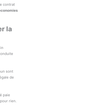
e contrat
 économies
r la
in
 conduite
mun sont
légale de
é paie
pour rien.