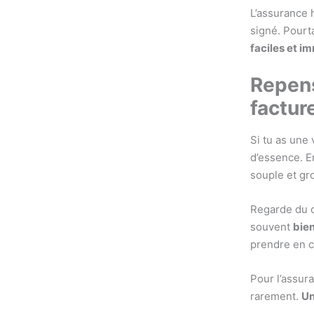
L’assurance 
signé. Pourt
faciles et i
Repens
factur
Si tu as une
d’essence. En
souple et gro
Regarde du c
souvent
bie
prendre en c
Pour l’assur
rarement.
Un