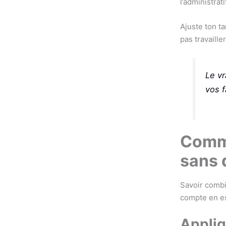
l’administra
Ajuste ton t
pas travaill
Le vr
vos f
Comme
sans 
Savoir combi
compte en es
Appliq