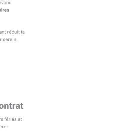
revenu
oires
nt réduit ta
r serein.
contrat
s fériés et
érer