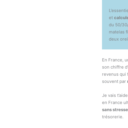
L’essenti
et
calcul
du 50/30/
matelas f
deux orei
En France, u
son chiffre 
revenus qui f
souvent par
Je vais t’ai
en France ul
sans stresse
trésorerie.