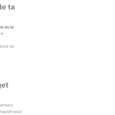
de ta
nt de te
re.
 sous ce
get
derniers
xhaustif pour