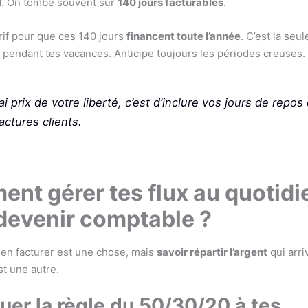
tif. On tombe souvent sur
140 jours facturables
.
arif pour que ces 140 jours
financent toute l’année
. C’est la seu
er pendant tes vacances. Anticipe toujours les périodes creuses.
ai prix de votre liberté, c’est d’inclure vos jours de repos
actures clients.
nt gérer tes flux au quotidi
devenir comptable ?
en facturer est une chose, mais
savoir répartir l’argent
qui arri
t une autre.
uer la règle du 50/30/20 à tes