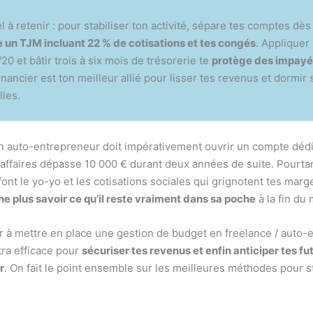
el à retenir : pour stabiliser ton activité, sépare tes comptes dès
e un TJM incluant 22 % de cotisations et tes congés
. Appliquer 
20 et bâtir trois à six mois de trésorerie te
protège des impayé
inancier est ton meilleur allié pour lisser tes revenus et dormir 
lles.
n auto-entrepreneur doit impérativement ouvrir un compte déd
d’affaires dépasse 10 000 € durant deux années de suite. Pourtan
ont le yo-yo et les cotisations sociales qui grignotent tes marge
ne plus savoir ce qu’il reste vraiment dans sa poche
à la fin du 
der à mettre en place une gestion de budget en freelance / auto
tra efficace pour
sécuriser tes revenus et enfin anticiper tes fu
r
. On fait le point ensemble sur les meilleures méthodes pour st