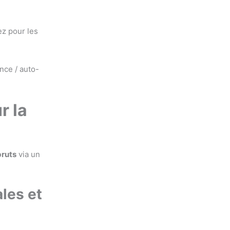
ez pour les
nce / auto-
r la
bruts
via un
ales et