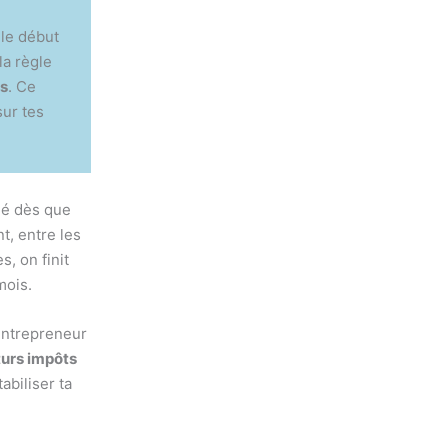
 le début
la règle
s
. Ce
sur tes
ié dès que
t, entre les
s, on finit
mois.
-entrepreneur
turs impôts
abiliser ta