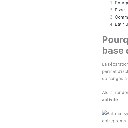
Pourqu
Fixer 
Commen
Bâtir 
Pourq
base 
La séparatio
permet d’iso
de congés an
Alors, rendo
activité
.