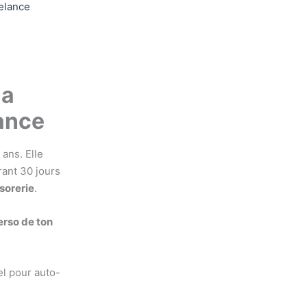
eelance
la
lance
ans. Elle
rant 30 jours
ésorerie
.
erso de ton