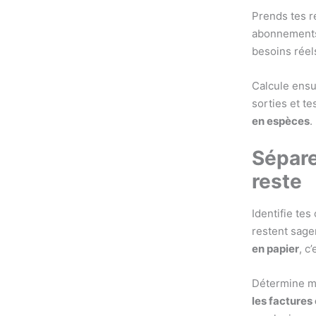
Prends tes r
abonnements 
besoins réel
Calcule ensu
sorties et tes
en espèces
.
Sépare
reste
Identifie tes
restent sage
en papier
, c
Détermine mai
les factures