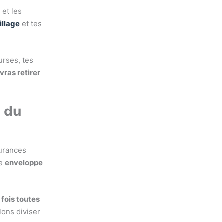
 et les
illage
et tes
urses, tes
ras retirer
 du
surances
ne
enveloppe
 fois toutes
lons diviser