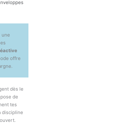
n une
ses
réactive
hode offre
argne.
gent dès le
opose de
ment tes
 discipline
couvert.