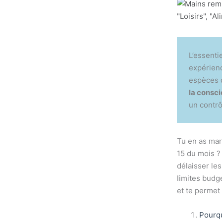
L’essenti
expérienc
espèces d
la consc
un contrô
Tu en as mar
15 du mois ?
délaisser les
limites budg
et te permet 
Pourqu