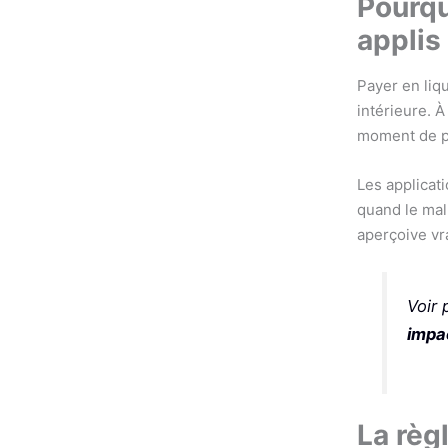
Pourqu
applis
Payer en liqu
intérieure. À
moment de p
Les applicat
quand le mal 
aperçoive vr
Voir 
impa
La règ