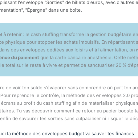
el à retenir : le cash stuffing transforme la gestion budgétaire e
e physique pour stopper les achats impulsifs. En répartissant 
ans des enveloppes dédiées aux loisirs et à l’alimentation, on
ience du paiement
que la carte bancaire anesthésie. Cette mét
le total sur le reste à vivre et permet de sanctuariser 20 % d’ép
re de voir ton solde s’évaporer sans comprendre où part ton ar
 Pour reprendre le contrôle, la méthode des enveloppes 2.0 pr
 écrans au profit du cash stuffing afin de matérialiser physique
étaires. Tu vas découvrir comment ce retour au papier booste ta
enfin de savourer tes sorties sans culpabiliser ni risquer le dé
oi la méthode des enveloppes budget va sauver tes finances