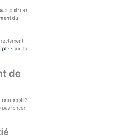
ux loisirs et
rgent du
directement
daptée
que tu
nt de
 sans appli
?
e pas foncer
tié