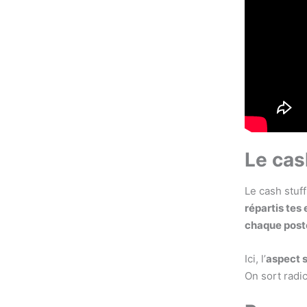
Le cas
Le cash stuf
répartis tes
chaque post
Ici, l’
aspect s
On sort radic