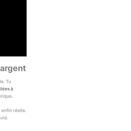
 argent
le. Tu
diées à
érique.
enfin réelle.
oid.