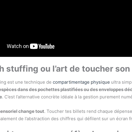
h stuffing ou l’art de toucher son
fing est une technique de
compartimentage physique
ultra simp
 espèces dans des pochettes plastifiées ou des enveloppes dé
e
. C’est l’alternative concrète idéale à la gestion purement num
ensoriel change tout
. Toucher tes billets rend chaque dépense 
alement de l’abstraction des chiffres qui défilent sur un écran fr