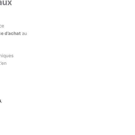
aux
nce
ce d’achat
au
phiques
t’en
s
.