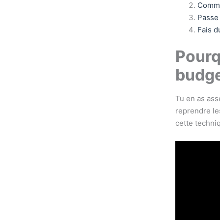
Commen
Passe 
Fais d
Pourq
budge
Tu en as ass
reprendre le
cette techni