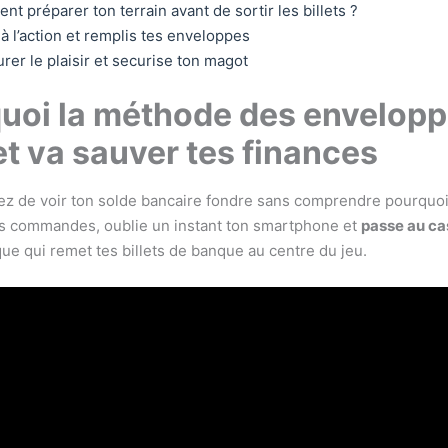
t préparer ton terrain avant de sortir les billets ?
à l’action et remplis tes enveloppes
urer le plaisir et securise ton magot
uoi la méthode des envelop
t va sauver tes finances
ez de voir ton solde bancaire fondre sans comprendre pourquoi
s commandes, oublie un instant ton smartphone et
passe au ca
que qui remet tes billets de banque au centre du jeu.